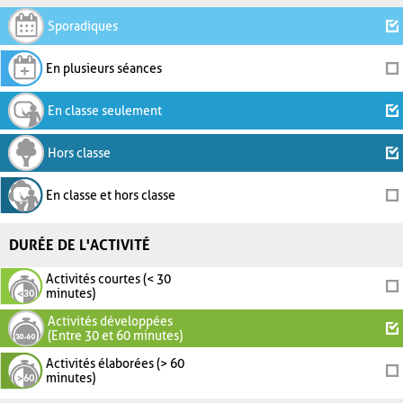
Sporadiques
En plusieurs séances
En classe seulement
Hors classe
En classe et hors classe
DURÉE DE L'ACTIVITÉ
Activités courtes (< 30
minutes)
Activités développées
(Entre 30 et 60 minutes)
Activités élaborées (> 60
minutes)