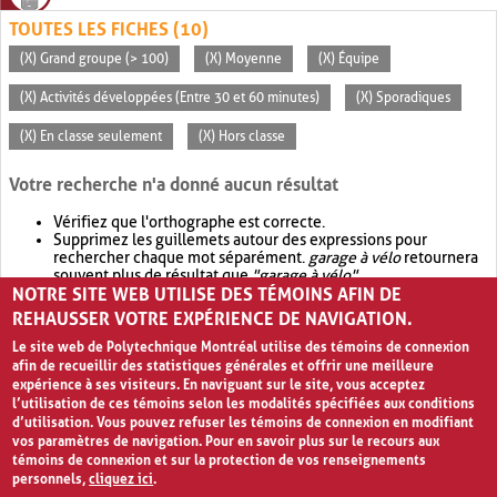
TOUTES LES FICHES (10)
(X) Grand groupe (> 100)
(X) Moyenne
(X) Équipe
(X) Activités développées (Entre 30 et 60 minutes)
(X) Sporadiques
(X) En classe seulement
(X) Hors classe
Votre recherche n'a donné aucun résultat
Vérifiez que l'orthographe est correcte.
Supprimez les guillemets autour des expressions pour
rechercher chaque mot séparément.
garage à vélo
retournera
souvent plus de résultat que
"garage à vélo"
.
NOTRE SITE WEB UTILISE DES TÉMOINS AFIN DE
Envisagez d'élargir votre recherche avec
OR
.
garage OR vélo
retournera souvent plus de résultat que
garage à vélo
.
REHAUSSER VOTRE EXPÉRIENCE DE NAVIGATION.
Le site web de Polytechnique Montréal utilise des témoins de connexion
afin de recueillir des statistiques générales et offrir une meilleure
expérience à ses visiteurs. En naviguant sur le site, vous acceptez
l’utilisation de ces témoins selon les modalités spécifiées aux conditions
d’utilisation. Vous pouvez refuser les témoins de connexion en modifiant
vos paramètres de navigation. Pour en savoir plus sur le recours aux
témoins de connexion et sur la protection de vos renseignements
personnels,
cliquez ici
.
Avis de confidentialité et conditions d’utilisation