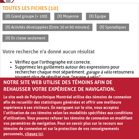
TOUTES LES FICHES (10)
(X) Grand groupe (> 100)
(X) Moyenne
(X) Équipe
(X) Activités développées (Entre 30 et 60 minutes)
(X) Sporadiques
(X) En classe seulement
Votre recherche n'a donné aucun résultat
Vérifiez que l'orthographe est correcte.
Supprimez les guillemets autour des expressions pour
rechercher chaque mot séparément.
garage à vélo
retournera
souvent plus de résultat que
"garage à vélo"
.
NOTRE SITE WEB UTILISE DES TÉMOINS AFIN DE
Envisagez d'élargir votre recherche avec
OR
.
garage OR vélo
retournera souvent plus de résultat que
garage à vélo
.
REHAUSSER VOTRE EXPÉRIENCE DE NAVIGATION.
Le site web de Polytechnique Montréal utilise des témoins de connexion
afin de recueillir des statistiques générales et offrir une meilleure
expérience à ses visiteurs. En naviguant sur le site, vous acceptez
l’utilisation de ces témoins selon les modalités spécifiées aux conditions
d’utilisation. Vous pouvez refuser les témoins de connexion en modifiant
vos paramètres de navigation. Pour en savoir plus sur le recours aux
témoins de connexion et sur la protection de vos renseignements
personnels,
cliquez ici
.
Avis de confidentialité et conditions d’utilisation