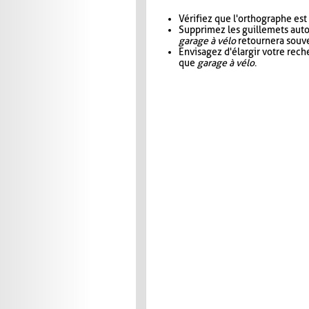
Vérifiez que l'orthographe est
Supprimez les guillemets aut
garage à vélo
retournera souve
Envisagez d'élargir votre rec
que
garage à vélo
.