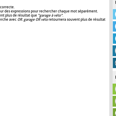
 correcte.
our des expressions pour rechercher chaque mot séparément.
nt plus de résultat que
"garage à vélo"
.
herche avec
OR
.
garage OR vélo
retournera souvent plus de résultat