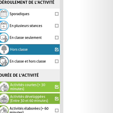
DÉROULEMENT DE L'ACTIVITÉ
Sporadiques
En plusieurs séances
En classe seulement
Hors classe
En classe et hors classe
DURÉE DE L'ACTIVITÉ
Activités courtes (< 30
minutes)
Activités développées
(Entre 30 et 60 minutes)
Activités élaborées (> 60
minutes)