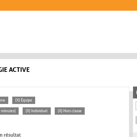
IE ACTIVE
nne
(X) Équipe
0 minutes)
(X) Individuel
(X) Hors classe
n résultat