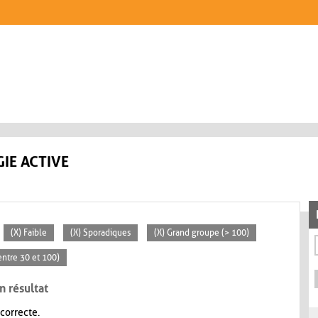
IE ACTIVE
(X) Faible
(X) Sporadiques
(X) Grand groupe (> 100)
ntre 30 et 100)
n résultat
 correcte.