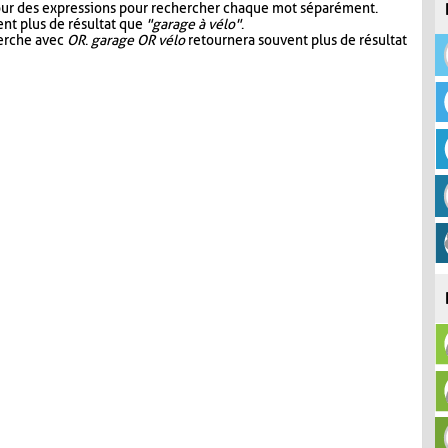
our des expressions pour rechercher chaque mot séparément.
nt plus de résultat que
"garage à vélo"
.
herche avec
OR
.
garage OR vélo
retournera souvent plus de résultat