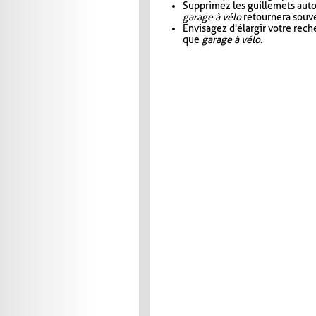
Supprimez les guillemets aut
garage à vélo
retournera souve
Envisagez d'élargir votre rec
que
garage à vélo
.