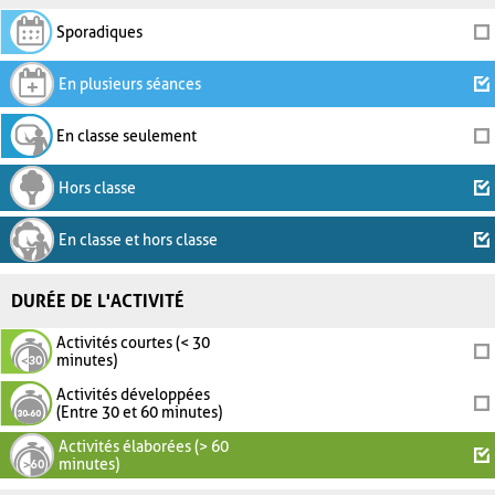
Sporadiques
En plusieurs séances
En classe seulement
Hors classe
En classe et hors classe
DURÉE DE L'ACTIVITÉ
Activités courtes (< 30
minutes)
Activités développées
(Entre 30 et 60 minutes)
Activités élaborées (> 60
minutes)