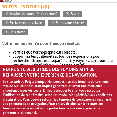
TOUTES LES FICHES (19)
(X) Activités élaborées (> 60 minutes)
(X) Faible
(X) En classe et hors classe
(X) En plusieurs séances
(X) Hors classe
Votre recherche n'a donné aucun résultat
Vérifiez que l'orthographe est correcte.
Supprimez les guillemets autour des expressions pour
rechercher chaque mot séparément.
garage à vélo
retournera
souvent plus de résultat que
"garage à vélo"
.
NOTRE SITE WEB UTILISE DES TÉMOINS AFIN DE
Envisagez d'élargir votre recherche avec
OR
.
garage OR vélo
retournera souvent plus de résultat que
garage à vélo
.
REHAUSSER VOTRE EXPÉRIENCE DE NAVIGATION.
Le site web de Polytechnique Montréal utilise des témoins de connexion
afin de recueillir des statistiques générales et offrir une meilleure
expérience à ses visiteurs. En naviguant sur le site, vous acceptez
l’utilisation de ces témoins selon les modalités spécifiées aux conditions
d’utilisation. Vous pouvez refuser les témoins de connexion en modifiant
vos paramètres de navigation. Pour en savoir plus sur le recours aux
témoins de connexion et sur la protection de vos renseignements
personnels,
cliquez ici
.
Avis de confidentialité et conditions d’utilisation