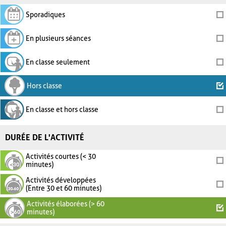
Sporadiques
En plusieurs séances
En classe seulement
Hors classe
En classe et hors classe
DURÉE DE L'ACTIVITÉ
Activités courtes (< 30
minutes)
Activités développées
(Entre 30 et 60 minutes)
Activités élaborées (> 60
minutes)