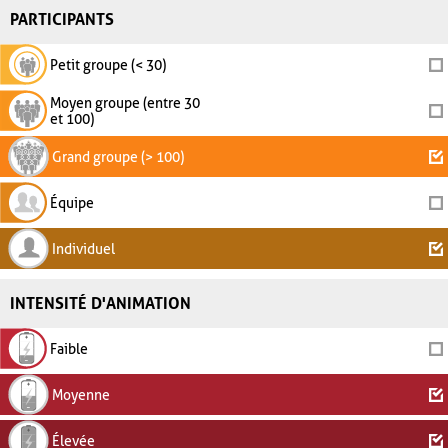
PARTICIPANTS
Petit groupe (< 30)
Moyen groupe (entre 30
et 100)
Grand groupe (> 100)
Équipe
Individuel
INTENSITÉ D'ANIMATION
Faible
Moyenne
Élevée