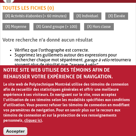
TOUTES LES FICHES (0)
(X) Activités élaborées (> 60 minutes)
(X) Individuel
(X) Élevée
(X) Moyenne
(X) Grand groupe (> 100)
(X) Hors classe
Votre recherche n'a donné aucun résultat
Vérifiez que l'orthographe est correcte.
Supprimez les guillemets autour des expressions pour
rechercher chaque mot séparément.
garage à vélo
retournera
souvent plus de résultat que
"garage à vélo"
.
NOTRE SITE WEB UTILISE DES TÉMOINS AFIN DE
Envisagez d'élargir votre recherche avec
OR
.
garage OR vélo
retournera souvent plus de résultat que
garage à vélo
.
REHAUSSER VOTRE EXPÉRIENCE DE NAVIGATION.
Le site web de Polytechnique Montréal utilise des témoins de connexion
afin de recueillir des statistiques générales et offrir une meilleure
expérience à ses visiteurs. En naviguant sur le site, vous acceptez
l’utilisation de ces témoins selon les modalités spécifiées aux conditions
d’utilisation. Vous pouvez refuser les témoins de connexion en modifiant
vos paramètres de navigation. Pour en savoir plus sur le recours aux
témoins de connexion et sur la protection de vos renseignements
personnels,
cliquez ici
.
Avis de confidentialité et conditions d’utilisation
Accepter