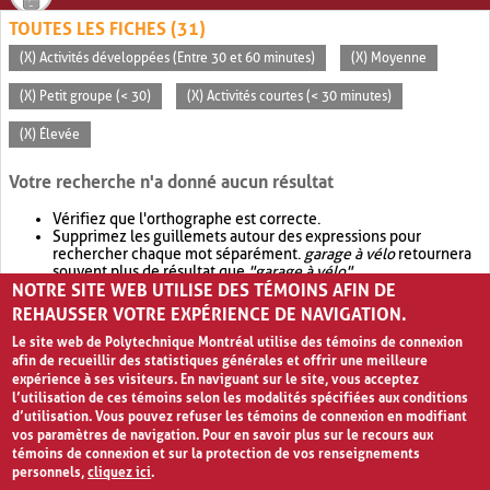
TOUTES LES FICHES (31)
(X) Activités développées (Entre 30 et 60 minutes)
(X) Moyenne
(X) Petit groupe (< 30)
(X) Activités courtes (< 30 minutes)
(X) Élevée
Votre recherche n'a donné aucun résultat
Vérifiez que l'orthographe est correcte.
Supprimez les guillemets autour des expressions pour
rechercher chaque mot séparément.
garage à vélo
retournera
souvent plus de résultat que
"garage à vélo"
.
NOTRE SITE WEB UTILISE DES TÉMOINS AFIN DE
Envisagez d'élargir votre recherche avec
OR
.
garage OR vélo
retournera souvent plus de résultat que
garage à vélo
.
REHAUSSER VOTRE EXPÉRIENCE DE NAVIGATION.
Le site web de Polytechnique Montréal utilise des témoins de connexion
afin de recueillir des statistiques générales et offrir une meilleure
expérience à ses visiteurs. En naviguant sur le site, vous acceptez
l’utilisation de ces témoins selon les modalités spécifiées aux conditions
d’utilisation. Vous pouvez refuser les témoins de connexion en modifiant
vos paramètres de navigation. Pour en savoir plus sur le recours aux
témoins de connexion et sur la protection de vos renseignements
personnels,
cliquez ici
.
Avis de confidentialité et conditions d’utilisation