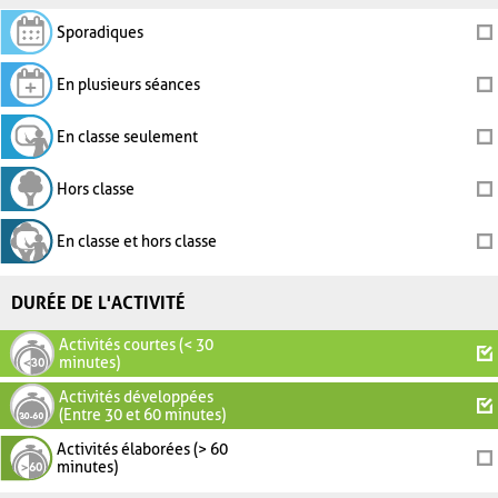
Sporadiques
En plusieurs séances
En classe seulement
Hors classe
En classe et hors classe
DURÉE DE L'ACTIVITÉ
Activités courtes (< 30
minutes)
Activités développées
(Entre 30 et 60 minutes)
Activités élaborées (> 60
minutes)