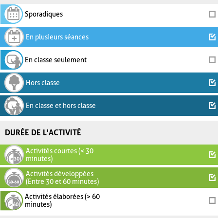
Sporadiques
En plusieurs séances
En classe seulement
Hors classe
En classe et hors classe
DURÉE DE L'ACTIVITÉ
Activités courtes (< 30
minutes)
Activités développées
(Entre 30 et 60 minutes)
Activités élaborées (> 60
minutes)