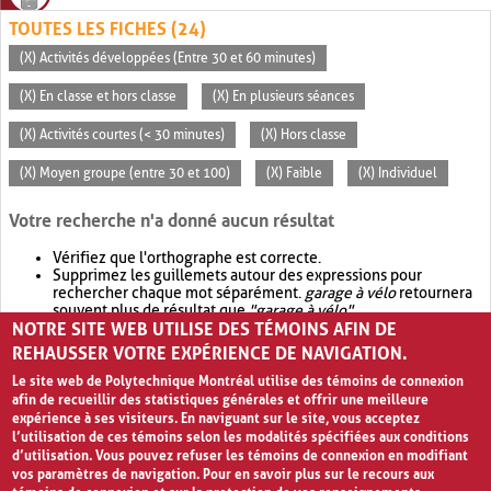
TOUTES LES FICHES (24)
(X) Activités développées (Entre 30 et 60 minutes)
(X) En classe et hors classe
(X) En plusieurs séances
(X) Activités courtes (< 30 minutes)
(X) Hors classe
(X) Moyen groupe (entre 30 et 100)
(X) Faible
(X) Individuel
Votre recherche n'a donné aucun résultat
Vérifiez que l'orthographe est correcte.
Supprimez les guillemets autour des expressions pour
rechercher chaque mot séparément.
garage à vélo
retournera
souvent plus de résultat que
"garage à vélo"
.
NOTRE SITE WEB UTILISE DES TÉMOINS AFIN DE
Envisagez d'élargir votre recherche avec
OR
.
garage OR vélo
retournera souvent plus de résultat que
garage à vélo
.
REHAUSSER VOTRE EXPÉRIENCE DE NAVIGATION.
Le site web de Polytechnique Montréal utilise des témoins de connexion
afin de recueillir des statistiques générales et offrir une meilleure
expérience à ses visiteurs. En naviguant sur le site, vous acceptez
l’utilisation de ces témoins selon les modalités spécifiées aux conditions
d’utilisation. Vous pouvez refuser les témoins de connexion en modifiant
vos paramètres de navigation. Pour en savoir plus sur le recours aux