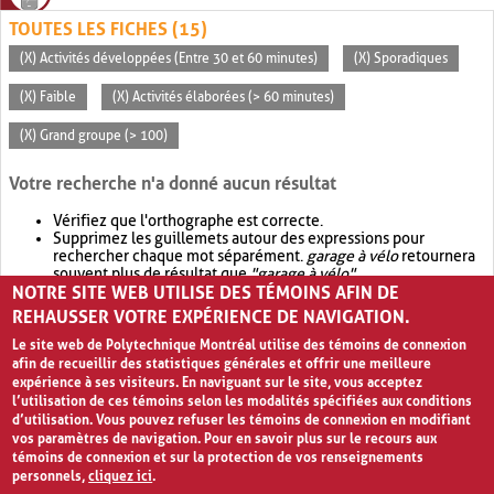
TOUTES LES FICHES (15)
(X) Activités développées (Entre 30 et 60 minutes)
(X) Sporadiques
(X) Faible
(X) Activités élaborées (> 60 minutes)
(X) Grand groupe (> 100)
Votre recherche n'a donné aucun résultat
Vérifiez que l'orthographe est correcte.
Supprimez les guillemets autour des expressions pour
rechercher chaque mot séparément.
garage à vélo
retournera
souvent plus de résultat que
"garage à vélo"
.
NOTRE SITE WEB UTILISE DES TÉMOINS AFIN DE
Envisagez d'élargir votre recherche avec
OR
.
garage OR vélo
retournera souvent plus de résultat que
garage à vélo
.
REHAUSSER VOTRE EXPÉRIENCE DE NAVIGATION.
Le site web de Polytechnique Montréal utilise des témoins de connexion
afin de recueillir des statistiques générales et offrir une meilleure
expérience à ses visiteurs. En naviguant sur le site, vous acceptez
l’utilisation de ces témoins selon les modalités spécifiées aux conditions
d’utilisation. Vous pouvez refuser les témoins de connexion en modifiant
vos paramètres de navigation. Pour en savoir plus sur le recours aux
témoins de connexion et sur la protection de vos renseignements
personnels,
cliquez ici
.
Avis de confidentialité et conditions d’utilisation