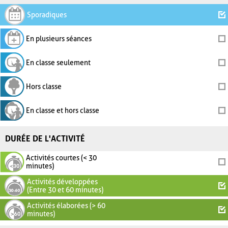
Sporadiques
En plusieurs séances
En classe seulement
Hors classe
En classe et hors classe
DURÉE DE L'ACTIVITÉ
Activités courtes (< 30
minutes)
Activités développées
(Entre 30 et 60 minutes)
Activités élaborées (> 60
minutes)