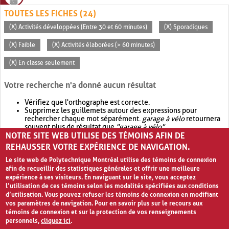
TOUTES LES FICHES (24)
(X) Activités développées (Entre 30 et 60 minutes)
(X) Sporadiques
(X) Faible
(X) Activités élaborées (> 60 minutes)
(X) En classe seulement
Votre recherche n'a donné aucun résultat
Vérifiez que l'orthographe est correcte.
Supprimez les guillemets autour des expressions pour
rechercher chaque mot séparément.
garage à vélo
retournera
souvent plus de résultat que
"garage à vélo"
.
NOTRE SITE WEB UTILISE DES TÉMOINS AFIN DE
Envisagez d'élargir votre recherche avec
OR
.
garage OR vélo
retournera souvent plus de résultat que
garage à vélo
.
REHAUSSER VOTRE EXPÉRIENCE DE NAVIGATION.
Le site web de Polytechnique Montréal utilise des témoins de connexion
afin de recueillir des statistiques générales et offrir une meilleure
expérience à ses visiteurs. En naviguant sur le site, vous acceptez
l’utilisation de ces témoins selon les modalités spécifiées aux conditions
d’utilisation. Vous pouvez refuser les témoins de connexion en modifiant
vos paramètres de navigation. Pour en savoir plus sur le recours aux
témoins de connexion et sur la protection de vos renseignements
personnels,
cliquez ici
.
Avis de confidentialité et conditions d’utilisation