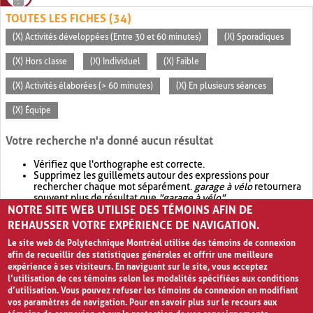
TOUTES LES FICHES (34)
(X) Activités développées (Entre 30 et 60 minutes)
(X) Sporadiques
(X) Hors classe
(X) Individuel
(X) Faible
(X) Activités élaborées (> 60 minutes)
(X) En plusieurs séances
(X) Équipe
Votre recherche n'a donné aucun résultat
Vérifiez que l'orthographe est correcte.
Supprimez les guillemets autour des expressions pour
rechercher chaque mot séparément.
garage à vélo
retournera
souvent plus de résultat que
"garage à vélo"
.
NOTRE SITE WEB UTILISE DES TÉMOINS AFIN DE
Envisagez d'élargir votre recherche avec
OR
.
garage OR vélo
retournera souvent plus de résultat que
garage à vélo
.
REHAUSSER VOTRE EXPÉRIENCE DE NAVIGATION.
Le site web de Polytechnique Montréal utilise des témoins de connexion
afin de recueillir des statistiques générales et offrir une meilleure
expérience à ses visiteurs. En naviguant sur le site, vous acceptez
l’utilisation de ces témoins selon les modalités spécifiées aux conditions
d’utilisation. Vous pouvez refuser les témoins de connexion en modifiant
vos paramètres de navigation. Pour en savoir plus sur le recours aux