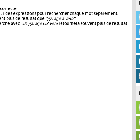
 correcte.
our des expressions pour rechercher chaque mot séparément.
nt plus de résultat que
"garage à vélo"
.
herche avec
OR
.
garage OR vélo
retournera souvent plus de résultat