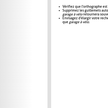
Vérifiez que l'orthographe est
Supprimez les guillemets aut
garage à vélo
retournera souve
Envisagez d'élargir votre rec
que
garage à vélo
.