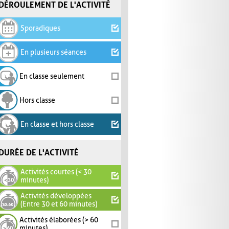
DÉROULEMENT DE L'ACTIVITÉ
Sporadiques
En plusieurs séances
En classe seulement
Hors classe
En classe et hors classe
DURÉE DE L'ACTIVITÉ
Activités courtes (< 30
minutes)
Activités développées
(Entre 30 et 60 minutes)
Activités élaborées (> 60
minutes)