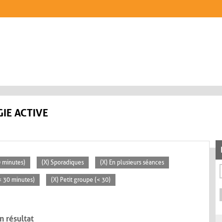
IE ACTIVE
0 minutes)
(X) Sporadiques
(X) En plusieurs séances
(< 30 minutes)
(X) Petit groupe (< 30)
n résultat