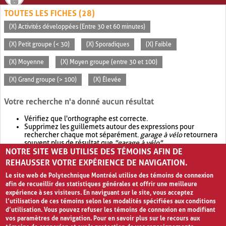
TOUTES LES FICHES (28)
(X) Activités développées (Entre 30 et 60 minutes)
(X) Petit groupe (< 30)
(X) Sporadiques
(X) Faible
(X) Moyenne
(X) Moyen groupe (entre 30 et 100)
(X) Grand groupe (> 100)
(X) Élevée
Votre recherche n'a donné aucun résultat
Vérifiez que l'orthographe est correcte.
Supprimez les guillemets autour des expressions pour
rechercher chaque mot séparément.
garage à vélo
retournera
souvent plus de résultat que
"garage à vélo"
.
NOTRE SITE WEB UTILISE DES TÉMOINS AFIN DE
Envisagez d'élargir votre recherche avec
OR
.
garage OR vélo
retournera souvent plus de résultat que
garage à vélo
.
REHAUSSER VOTRE EXPÉRIENCE DE NAVIGATION.
Le site web de Polytechnique Montréal utilise des témoins de connexion
afin de recueillir des statistiques générales et offrir une meilleure
expérience à ses visiteurs. En naviguant sur le site, vous acceptez
l’utilisation de ces témoins selon les modalités spécifiées aux conditions
d’utilisation. Vous pouvez refuser les témoins de connexion en modifiant
vos paramètres de navigation. Pour en savoir plus sur le recours aux