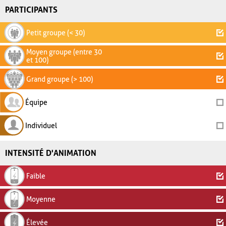
PARTICIPANTS
Petit groupe (< 30)
Moyen groupe (entre 30
et 100)
Grand groupe (> 100)
Équipe
Individuel
INTENSITÉ D'ANIMATION
Faible
Moyenne
Élevée