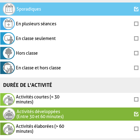
Sporadiques
En plusieurs séances
En classe seulement
Hors classe
En classe et hors classe
DURÉE DE L'ACTIVITÉ
Activités courtes (< 30
minutes)
Activités développées
(Entre 30 et 60 minutes)
Activités élaborées (> 60
minutes)