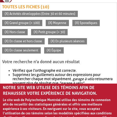
TOUTES LES FICHES (10)
(X) Activités développées (Entre 30 et 60 minutes)
(X) Grand groupe (> 100)
(X) Moyenne
(X) Sporadiques
(X) Hors classe
(X) Petit groupe (< 30)
(X) En classe et hors classe
(X) En plusieurs séances
(X) En classe seulement
(X) Équipe
Votre recherche n'a donné aucun résultat
Vérifiez que l'orthographe est correcte.
Supprimez les guillemets autour des expressions pour
rechercher chaque mot séparément.
garage à vélo
retournera
souvent plus de résultat que
"garage à vélo"
.
NOTRE SITE WEB UTILISE DES TÉMOINS AFIN DE
Envisagez d'élargir votre recherche avec
OR
.
garage OR vélo
retournera souvent plus de résultat que
garage à vélo
.
REHAUSSER VOTRE EXPÉRIENCE DE NAVIGATION.
Le site web de Polytechnique Montréal utilise des témoins de connexion
afin de recueillir des statistiques générales et offrir une meilleure
expérience à ses visiteurs. En naviguant sur le site, vous acceptez
l’utilisation de ces témoins selon les modalités spécifiées aux conditions