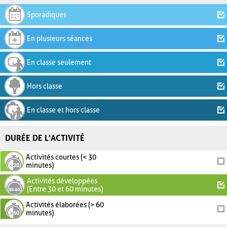
Sporadiques
En plusieurs séances
En classe seulement
Hors classe
En classe et hors classe
DURÉE DE L'ACTIVITÉ
Activités courtes (< 30
minutes)
Activités développées
(Entre 30 et 60 minutes)
Activités élaborées (> 60
minutes)