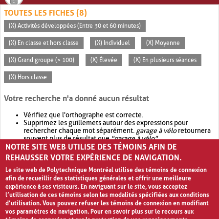
TOUTES LES FICHES (8)
(X) Activités développées (Entre 30 et 60 minutes)
(X) En classe et hors classe
(X) Individuel
(X) Moyenne
(X) Grand groupe (> 100)
(X) Élevée
(X) En plusieurs séances
(X) Hors classe
Votre recherche n'a donné aucun résultat
Vérifiez que l'orthographe est correcte.
Supprimez les guillemets autour des expressions pour
rechercher chaque mot séparément.
garage à vélo
retournera
souvent plus de résultat que
"garage à vélo"
.
NOTRE SITE WEB UTILISE DES TÉMOINS AFIN DE
Envisagez d'élargir votre recherche avec
OR
.
garage OR vélo
retournera souvent plus de résultat que
garage à vélo
.
REHAUSSER VOTRE EXPÉRIENCE DE NAVIGATION.
Le site web de Polytechnique Montréal utilise des témoins de connexion
afin de recueillir des statistiques générales et offrir une meilleure
expérience à ses visiteurs. En naviguant sur le site, vous acceptez
l’utilisation de ces témoins selon les modalités spécifiées aux conditions
d’utilisation. Vous pouvez refuser les témoins de connexion en modifiant
vos paramètres de navigation. Pour en savoir plus sur le recours aux