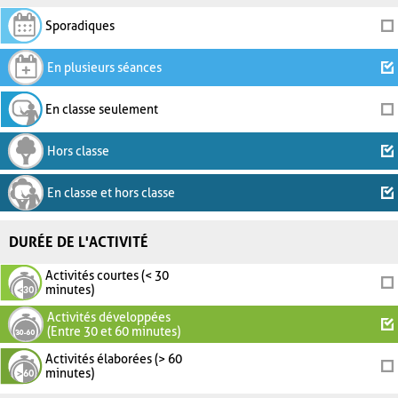
Sporadiques
En plusieurs séances
En classe seulement
Hors classe
En classe et hors classe
DURÉE DE L'ACTIVITÉ
Activités courtes (< 30
minutes)
Activités développées
(Entre 30 et 60 minutes)
Activités élaborées (> 60
minutes)