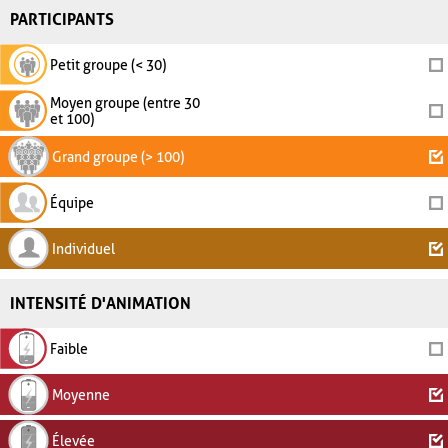
PARTICIPANTS
Petit groupe (< 30)
Moyen groupe (entre 30
et 100)
Grand groupe (> 100)
Équipe
Individuel
INTENSITÉ D'ANIMATION
Faible
Moyenne
Élevée