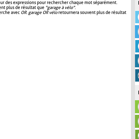
our des expressions pour rechercher chaque mot séparément.
nt plus de résultat que
"garage à vélo"
.
herche avec
OR
.
garage OR vélo
retournera souvent plus de résultat