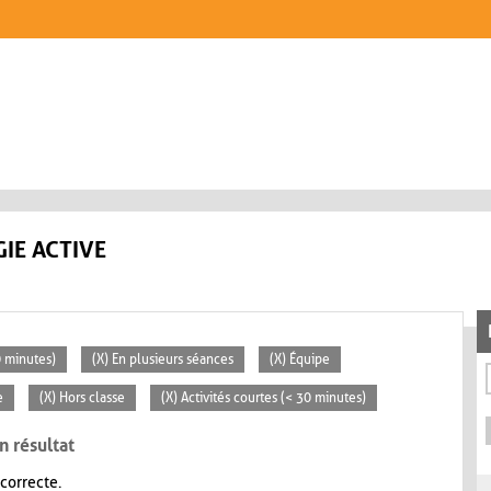
IE ACTIVE
0 minutes)
(X) En plusieurs séances
(X) Équipe
e
(X) Hors classe
(X) Activités courtes (< 30 minutes)
n résultat
 correcte.