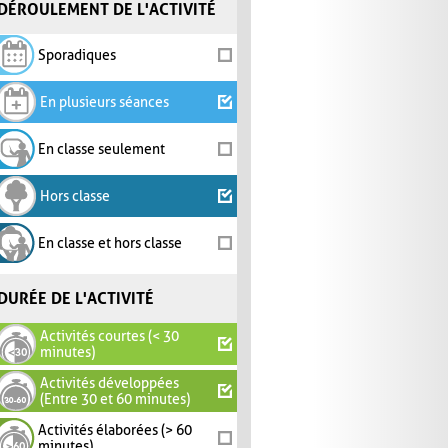
DÉROULEMENT DE L'ACTIVITÉ
Sporadiques
En plusieurs séances
En classe seulement
Hors classe
En classe et hors classe
DURÉE DE L'ACTIVITÉ
Activités courtes (< 30
minutes)
Activités développées
(Entre 30 et 60 minutes)
Activités élaborées (> 60
minutes)