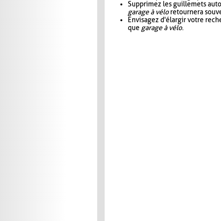
Supprimez les guillemets aut
garage à vélo
retournera souve
Envisagez d'élargir votre rec
que
garage à vélo
.