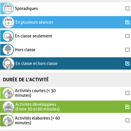
Sporadiques
En plusieurs séances
En classe seulement
Hors classe
En classe et hors classe
DURÉE DE L'ACTIVITÉ
Activités courtes (< 30
minutes)
Activités développées
(Entre 30 et 60 minutes)
Activités élaborées (> 60
minutes)