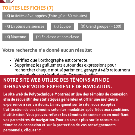
TOUTES LES FICHES (7)
(X) Activités développées (Entre 30 et 60 minutes)
(X) En plusieurs séances
(X) Équipe
(X) Grand groupe (> 100)
(X) Moyenne
(X) En classe et hors classe
Votre recherche n'a donné aucun résultat
Vérifiez que l'orthographe est correcte.
Supprimez les guillemets autour des expressions pour
rechercher chaque mot séparément.
garage à vélo
retournera
souvent plus de résultat que
"garage à vélo"
.
NOTRE SITE WEB UTILISE DES TÉMOINS AFIN DE
Envisagez d'élargir votre recherche avec
OR
.
garage OR vélo
retournera souvent plus de résultat que
garage à vélo
.
REHAUSSER VOTRE EXPÉRIENCE DE NAVIGATION.
Le site web de Polytechnique Montréal utilise des témoins de connexion
afin de recueillir des statistiques générales et offrir une meilleure
expérience à ses visiteurs. En naviguant sur le site, vous acceptez
l’utilisation de ces témoins selon les modalités spécifiées aux conditions
d’utilisation. Vous pouvez refuser les témoins de connexion en modifiant
vos paramètres de navigation. Pour en savoir plus sur le recours aux
témoins de connexion et sur la protection de vos renseignements
personnels,
cliquez ici
.
Avis de confidentialité et conditions d’utilisation