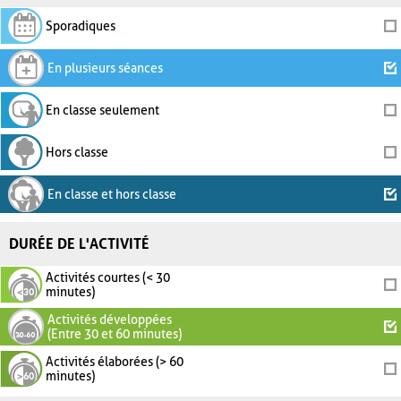
Sporadiques
En plusieurs séances
En classe seulement
Hors classe
En classe et hors classe
DURÉE DE L'ACTIVITÉ
Activités courtes (< 30
minutes)
Activités développées
(Entre 30 et 60 minutes)
Activités élaborées (> 60
minutes)