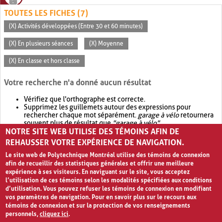
TOUTES LES FICHES (7)
(X) Activités développées (Entre 30 et 60 minutes)
(X) En plusieurs séances
(X) Moyenne
(X) En classe et hors classe
Votre recherche n'a donné aucun résultat
Vérifiez que l'orthographe est correcte.
Supprimez les guillemets autour des expressions pour
rechercher chaque mot séparément.
garage à vélo
retournera
souvent plus de résultat que
"garage à vélo"
.
NOTRE SITE WEB UTILISE DES TÉMOINS AFIN DE
Envisagez d'élargir votre recherche avec
OR
.
garage OR vélo
retournera souvent plus de résultat que
garage à vélo
.
REHAUSSER VOTRE EXPÉRIENCE DE NAVIGATION.
Le site web de Polytechnique Montréal utilise des témoins de connexion
afin de recueillir des statistiques générales et offrir une meilleure
expérience à ses visiteurs. En naviguant sur le site, vous acceptez
l’utilisation de ces témoins selon les modalités spécifiées aux conditions
d’utilisation. Vous pouvez refuser les témoins de connexion en modifiant
vos paramètres de navigation. Pour en savoir plus sur le recours aux
témoins de connexion et sur la protection de vos renseignements
personnels,
cliquez ici
.
Avis de confidentialité et conditions d’utilisation