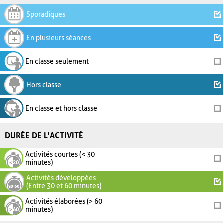
Sporadiques
En plusieurs séances
En classe seulement
Hors classe
En classe et hors classe
DURÉE DE L'ACTIVITÉ
Activités courtes (< 30
minutes)
Activités développées
(Entre 30 et 60 minutes)
Activités élaborées (> 60
minutes)