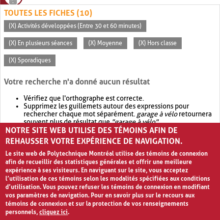
TOUTES LES FICHES (10)
(X) Activités développées (Entre 30 et 60 minutes)
(X) En plusieurs séances
(X) Moyenne
(X) Hors classe
(X) Sporadiques
Votre recherche n'a donné aucun résultat
Vérifiez que l'orthographe est correcte.
Supprimez les guillemets autour des expressions pour
rechercher chaque mot séparément.
garage à vélo
retournera
souvent plus de résultat que
"garage à vélo"
.
NOTRE SITE WEB UTILISE DES TÉMOINS AFIN DE
Envisagez d'élargir votre recherche avec
OR
.
garage OR vélo
retournera souvent plus de résultat que
garage à vélo
.
REHAUSSER VOTRE EXPÉRIENCE DE NAVIGATION.
Le site web de Polytechnique Montréal utilise des témoins de connexion
afin de recueillir des statistiques générales et offrir une meilleure
expérience à ses visiteurs. En naviguant sur le site, vous acceptez
l’utilisation de ces témoins selon les modalités spécifiées aux conditions
d’utilisation. Vous pouvez refuser les témoins de connexion en modifiant
vos paramètres de navigation. Pour en savoir plus sur le recours aux
témoins de connexion et sur la protection de vos renseignements
personnels,
cliquez ici
.
Avis de confidentialité et conditions d’utilisation