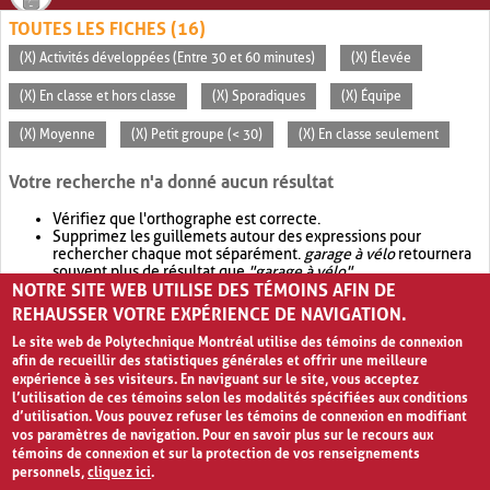
TOUTES LES FICHES (16)
(X) Activités développées (Entre 30 et 60 minutes)
(X) Élevée
(X) En classe et hors classe
(X) Sporadiques
(X) Équipe
(X) Moyenne
(X) Petit groupe (< 30)
(X) En classe seulement
Votre recherche n'a donné aucun résultat
Vérifiez que l'orthographe est correcte.
Supprimez les guillemets autour des expressions pour
rechercher chaque mot séparément.
garage à vélo
retournera
souvent plus de résultat que
"garage à vélo"
.
NOTRE SITE WEB UTILISE DES TÉMOINS AFIN DE
Envisagez d'élargir votre recherche avec
OR
.
garage OR vélo
retournera souvent plus de résultat que
garage à vélo
.
REHAUSSER VOTRE EXPÉRIENCE DE NAVIGATION.
Le site web de Polytechnique Montréal utilise des témoins de connexion
afin de recueillir des statistiques générales et offrir une meilleure
expérience à ses visiteurs. En naviguant sur le site, vous acceptez
l’utilisation de ces témoins selon les modalités spécifiées aux conditions
d’utilisation. Vous pouvez refuser les témoins de connexion en modifiant
vos paramètres de navigation. Pour en savoir plus sur le recours aux
témoins de connexion et sur la protection de vos renseignements
personnels,
cliquez ici
.
Avis de confidentialité et conditions d’utilisation