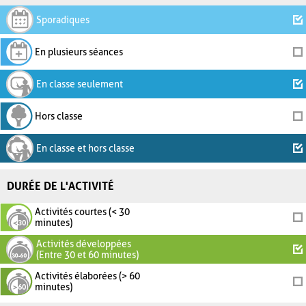
Sporadiques
En plusieurs séances
En classe seulement
Hors classe
En classe et hors classe
DURÉE DE L'ACTIVITÉ
Activités courtes (< 30
minutes)
Activités développées
(Entre 30 et 60 minutes)
Activités élaborées (> 60
minutes)