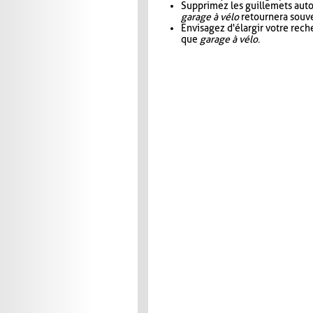
Supprimez les guillemets aut
garage à vélo
retournera souve
Envisagez d'élargir votre rec
que
garage à vélo
.