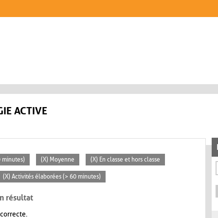
IE ACTIVE
0 minutes)
(X) Moyenne
(X) En classe et hors classe
(X) Activités élaborées (> 60 minutes)
n résultat
 correcte.