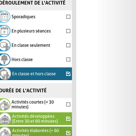
DÉROULEMENT DE L'ACTIVITÉ
Sporadiques
En plusieurs séances
En classe seulement
Hors classe
En classe et hors classe
DURÉE DE L'ACTIVITÉ
Activités courtes (< 30
minutes)
Activités développées
(Entre 30 et 60 minutes)
Activités élaborées (> 60
minutes)