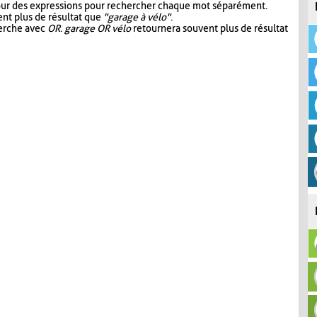
our des expressions pour rechercher chaque mot séparément.
nt plus de résultat que
"garage à vélo"
.
herche avec
OR
.
garage OR vélo
retournera souvent plus de résultat