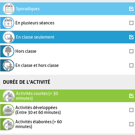
Sporadiques
En plusieurs séances
En classe seulement
Hors classe
En classe et hors classe
DURÉE DE L'ACTIVITÉ
Activités courtes (< 30
minutes)
Activités développées
(Entre 30 et 60 minutes)
Activités élaborées (> 60
minutes)