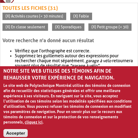
TOUTES LES FICHES (31)
(X) Activités courtes (< 30 minutes)
(X) Faible
(X) En classe seulement
(X) Sporadiques
(X) Petit groupe (< 30)
Votre recherche n'a donné aucun résultat
Vérifiez que l'orthographe est correcte.
Supprimez les guillemets autour des expressions pour
rechercher chaque mot séparément.
garage à vélo
retournera
souvent plus de résultat que
"garage à vélo"
.
NOTRE SITE WEB UTILISE DES TÉMOINS AFIN DE
Envisagez d'élargir votre recherche avec
OR
.
garage OR vélo
retournera souvent plus de résultat que
garage à vélo
.
REHAUSSER VOTRE EXPÉRIENCE DE NAVIGATION.
Le site web de Polytechnique Montréal utilise des témoins de connexion
afin de recueillir des statistiques générales et offrir une meilleure
expérience à ses visiteurs. En naviguant sur le site, vous acceptez
l’utilisation de ces témoins selon les modalités spécifiées aux conditions
d’utilisation. Vous pouvez refuser les témoins de connexion en modifiant
vos paramètres de navigation. Pour en savoir plus sur le recours aux
témoins de connexion et sur la protection de vos renseignements
personnels,
cliquez ici
.
Avis de confidentialité et conditions d’utilisation
Accepter