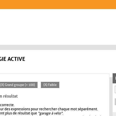
IE ACTIVE
(X) Grand groupe (> 100)
(X) Faible
n résultat
 correcte.
our des expressions pour rechercher chaque mot séparément.
nt plus de résultat que
"garage à vélo"
.