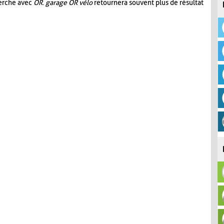
herche avec
OR
.
garage OR vélo
retournera souvent plus de résultat