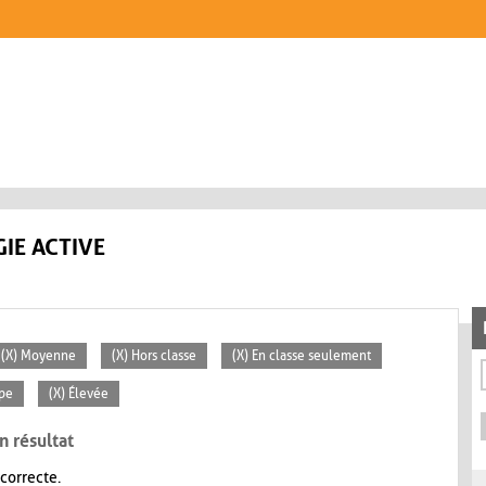
IE ACTIVE
(X) Moyenne
(X) Hors classe
(X) En classe seulement
ipe
(X) Élevée
n résultat
 correcte.