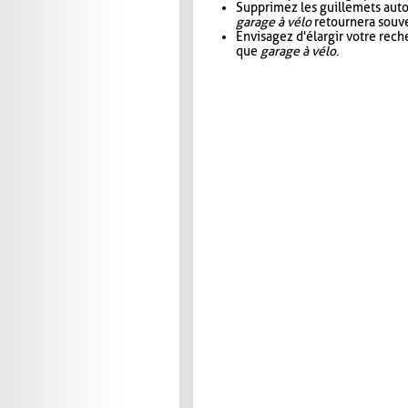
Supprimez les guillemets aut
garage à vélo
retournera souve
Envisagez d'élargir votre rec
que
garage à vélo
.