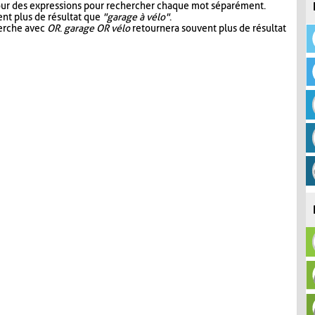
our des expressions pour rechercher chaque mot séparément.
nt plus de résultat que
"garage à vélo"
.
herche avec
OR
.
garage OR vélo
retournera souvent plus de résultat