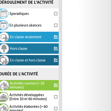
DÉROULEMENT DE L'ACTIVITÉ
Sporadiques
En plusieurs séances
En classe seulement
Hors classe
En classe et hors classe
DURÉE DE L'ACTIVITÉ
Activités courtes (< 30
minutes)
Activités développées
(Entre 30 et 60 minutes)
Activités élaborées (> 60
minutes)