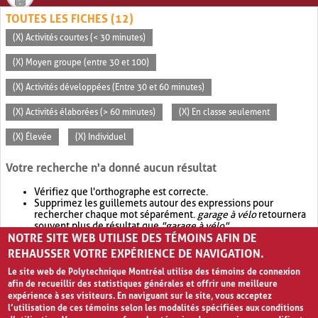
TOUTES LES FICHES (12)
(X) Activités courtes (< 30 minutes)
(X) Moyen groupe (entre 30 et 100)
(X) Activités développées (Entre 30 et 60 minutes)
(X) Activités élaborées (> 60 minutes)
(X) En classe seulement
(X) Élevée
(X) Individuel
Votre recherche n'a donné aucun résultat
Vérifiez que l'orthographe est correcte.
Supprimez les guillemets autour des expressions pour
rechercher chaque mot séparément.
garage à vélo
retournera
souvent plus de résultat que
"garage à vélo"
.
NOTRE SITE WEB UTILISE DES TÉMOINS AFIN DE
Envisagez d'élargir votre recherche avec
OR
.
garage OR vélo
retournera souvent plus de résultat que
garage à vélo
.
REHAUSSER VOTRE EXPÉRIENCE DE NAVIGATION.
Le site web de Polytechnique Montréal utilise des témoins de connexion
afin de recueillir des statistiques générales et offrir une meilleure
expérience à ses visiteurs. En naviguant sur le site, vous acceptez
l’utilisation de ces témoins selon les modalités spécifiées aux conditions