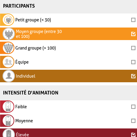
PARTICIPANTS
Petit groupe (< 30)
Moyen groupe (entre 30
et 100)
Grand groupe (> 100)
Équipe
Individuel
INTENSITÉ D'ANIMATION
Faible
Moyenne
Élevée