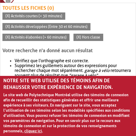
TOUTES LES FICHES (0)
(X) Activités courtes (< 30 minutes)
(X) Activités développées (Entre 30 et 60 minutes)
(X) Activités élaborées (> 60 minutes)
(X) Hors classe
Votre recherche n'a donné aucun résultat
Vérifiez que l'orthographe est correcte.
Supprimez les guillemets autour des expressions pour
rechercher chaque mot séparément.
garage à vélo
retournera
souvent plus de résultat que
"garage à vélo"
.
NOTRE SITE WEB UTILISE DES TÉMOINS AFIN DE
Envisagez d'élargir votre recherche avec
OR
.
garage OR vélo
retournera souvent plus de résultat que
garage à vélo
.
REHAUSSER VOTRE EXPÉRIENCE DE NAVIGATION.
Le site web de Polytechnique Montréal utilise des témoins de connexion
afin de recueillir des statistiques générales et offrir une meilleure
expérience à ses visiteurs. En naviguant sur le site, vous acceptez
l’utilisation de ces témoins selon les modalités spécifiées aux conditions
d’utilisation. Vous pouvez refuser les témoins de connexion en modifiant
vos paramètres de navigation. Pour en savoir plus sur le recours aux
témoins de connexion et sur la protection de vos renseignements
personnels,
cliquez ici
.
Avis de confidentialité et conditions d’utilisation