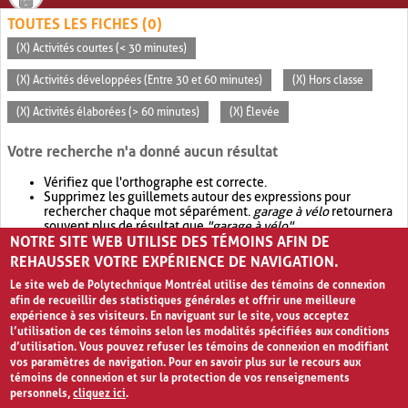
TOUTES LES FICHES (0)
(X) Activités courtes (< 30 minutes)
(X) Activités développées (Entre 30 et 60 minutes)
(X) Hors classe
(X) Activités élaborées (> 60 minutes)
(X) Élevée
Votre recherche n'a donné aucun résultat
Vérifiez que l'orthographe est correcte.
Supprimez les guillemets autour des expressions pour
rechercher chaque mot séparément.
garage à vélo
retournera
souvent plus de résultat que
"garage à vélo"
.
NOTRE SITE WEB UTILISE DES TÉMOINS AFIN DE
Envisagez d'élargir votre recherche avec
OR
.
garage OR vélo
retournera souvent plus de résultat que
garage à vélo
.
REHAUSSER VOTRE EXPÉRIENCE DE NAVIGATION.
Le site web de Polytechnique Montréal utilise des témoins de connexion
afin de recueillir des statistiques générales et offrir une meilleure
expérience à ses visiteurs. En naviguant sur le site, vous acceptez
l’utilisation de ces témoins selon les modalités spécifiées aux conditions
d’utilisation. Vous pouvez refuser les témoins de connexion en modifiant
vos paramètres de navigation. Pour en savoir plus sur le recours aux
témoins de connexion et sur la protection de vos renseignements
personnels,
cliquez ici
.
Avis de confidentialité et conditions d’utilisation