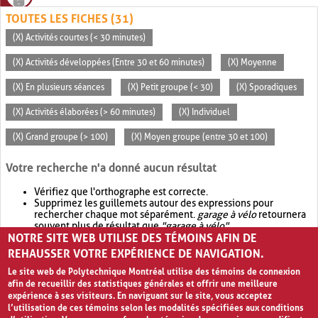
TOUTES LES FICHES (31)
(X) Activités courtes (< 30 minutes)
(X) Activités développées (Entre 30 et 60 minutes)
(X) Moyenne
(X) En plusieurs séances
(X) Petit groupe (< 30)
(X) Sporadiques
(X) Activités élaborées (> 60 minutes)
(X) Individuel
(X) Grand groupe (> 100)
(X) Moyen groupe (entre 30 et 100)
Votre recherche n'a donné aucun résultat
Vérifiez que l'orthographe est correcte.
Supprimez les guillemets autour des expressions pour
rechercher chaque mot séparément.
garage à vélo
retournera
souvent plus de résultat que
"garage à vélo"
.
NOTRE SITE WEB UTILISE DES TÉMOINS AFIN DE
Envisagez d'élargir votre recherche avec
OR
.
garage OR vélo
retournera souvent plus de résultat que
garage à vélo
.
REHAUSSER VOTRE EXPÉRIENCE DE NAVIGATION.
Le site web de Polytechnique Montréal utilise des témoins de connexion
afin de recueillir des statistiques générales et offrir une meilleure
expérience à ses visiteurs. En naviguant sur le site, vous acceptez
l’utilisation de ces témoins selon les modalités spécifiées aux conditions