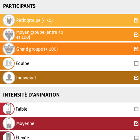
PARTICIPANTS
Petit groupe (< 30)
Moyen groupe (entre 30
et 100)
Grand groupe (> 100)
Équipe
Individuel
INTENSITÉ D'ANIMATION
Faible
Moyenne
Élevée