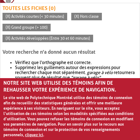
TOUTES LES FICHES (0)
(X) Activités courtes (< 30 minutes)
(X) Hors classe
(X) Grand groupe (> 100)
(X) Activités développées (Entre 30 et 60 minutes)
Votre recherche n'a donné aucun résultat
Vérifiez que l'orthographe est correcte.
Supprimez les guillemets autour des expressions pour
rechercher chaque mot séparément.
garage à vélo
retournera
souvent plus de résultat que
"garage à vélo"
.
NOTRE SITE WEB UTILISE DES TÉMOINS AFIN DE
Envisagez d'élargir votre recherche avec
OR
.
garage OR vélo
retournera souvent plus de résultat que
garage à vélo
.
REHAUSSER VOTRE EXPÉRIENCE DE NAVIGATION.
Le site web de Polytechnique Montréal utilise des témoins de connexion
afin de recueillir des statistiques générales et offrir une meilleure
expérience à ses visiteurs. En naviguant sur le site, vous acceptez
l’utilisation de ces témoins selon les modalités spécifiées aux conditions
d’utilisation. Vous pouvez refuser les témoins de connexion en modifiant
vos paramètres de navigation. Pour en savoir plus sur le recours aux
témoins de connexion et sur la protection de vos renseignements
personnels,
cliquez ici
.
Avis de confidentialité et conditions d’utilisation