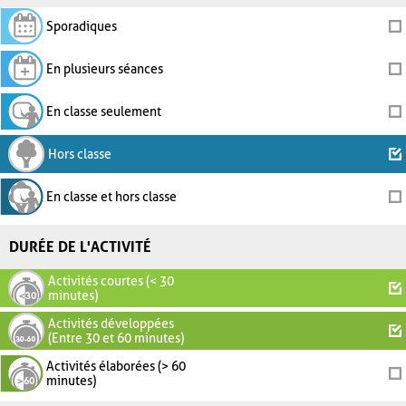
Sporadiques
En plusieurs séances
En classe seulement
Hors classe
En classe et hors classe
DURÉE DE L'ACTIVITÉ
Activités courtes (< 30
minutes)
Activités développées
(Entre 30 et 60 minutes)
Activités élaborées (> 60
minutes)