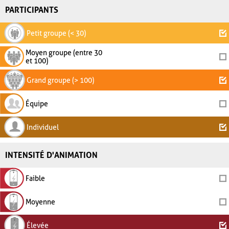
PARTICIPANTS
Petit groupe (< 30)
Moyen groupe (entre 30
et 100)
Grand groupe (> 100)
Équipe
Individuel
INTENSITÉ D'ANIMATION
Faible
Moyenne
Élevée