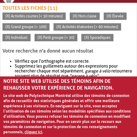
TOUTES LES FICHES (11)
(X) Activités courtes (< 30 minutes)
(X) Hors classe
(X) Élevée
(X) Grand groupe (> 100)
(X) Activités élaborées (> 60 minutes)
(X) Individuel
(X) Petit groupe (< 30)
(X) Sporadiques
Votre recherche n'a donné aucun résultat
Vérifiez que l'orthographe est correcte.
Supprimez les guillemets autour des expressions pour
rechercher chaque mot séparément.
garage à vélo
retournera
souvent plus de résultat que
"garage à vélo"
.
NOTRE SITE WEB UTILISE DES TÉMOINS AFIN DE
Envisagez d'élargir votre recherche avec
OR
.
garage OR vélo
retournera souvent plus de résultat que
garage à vélo
.
REHAUSSER VOTRE EXPÉRIENCE DE NAVIGATION.
Le site web de Polytechnique Montréal utilise des témoins de connexion
afin de recueillir des statistiques générales et offrir une meilleure
expérience à ses visiteurs. En naviguant sur le site, vous acceptez
l’utilisation de ces témoins selon les modalités spécifiées aux conditions
d’utilisation. Vous pouvez refuser les témoins de connexion en modifiant
vos paramètres de navigation. Pour en savoir plus sur le recours aux
témoins de connexion et sur la protection de vos renseignements
personnels,
cliquez ici
.
Avis de confidentialité et conditions d’utilisation