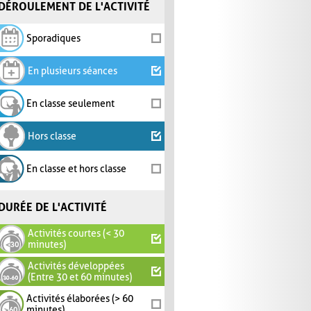
DÉROULEMENT DE L'ACTIVITÉ
Sporadiques
En plusieurs séances
En classe seulement
Hors classe
En classe et hors classe
DURÉE DE L'ACTIVITÉ
Activités courtes (< 30
minutes)
Activités développées
(Entre 30 et 60 minutes)
Activités élaborées (> 60
minutes)