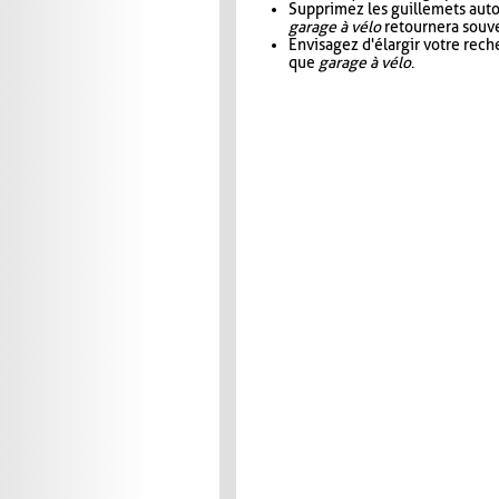
Supprimez les guillemets aut
garage à vélo
retournera souve
Envisagez d'élargir votre rec
que
garage à vélo
.