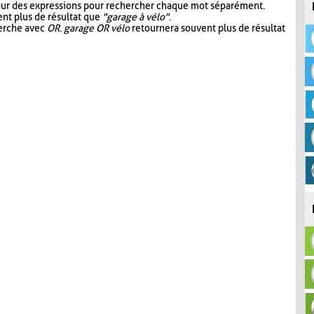
our des expressions pour rechercher chaque mot séparément.
nt plus de résultat que
"garage à vélo"
.
herche avec
OR
.
garage OR vélo
retournera souvent plus de résultat