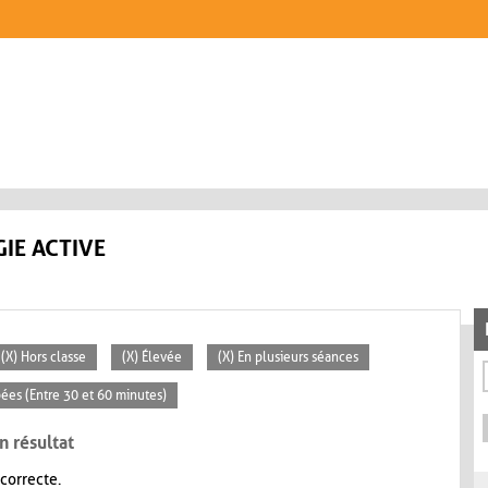
IE ACTIVE
(X) Hors classe
(X) Élevée
(X) En plusieurs séances
pées (Entre 30 et 60 minutes)
n résultat
 correcte.