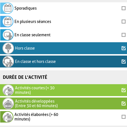
Sporadiques
En plusieurs séances
En classe seulement
Hors classe
En classe et hors classe
DURÉE DE L'ACTIVITÉ
Activités courtes (< 30
minutes)
Activités développées
(Entre 30 et 60 minutes)
Activités élaborées (> 60
minutes)