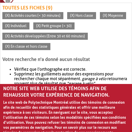
TOUTES LES FICHES (9)
(X) Activités courtes (< 30 minutes)
(X) Hors classe
(X) Moyenne
(X) Individuel
(X) Petit groupe (< 30)
(X) Activités développées (Entre 30 et 60 minutes)
(X) En classe et hors classe
Votre recherche n'a donné aucun résultat
Vérifiez que l'orthographe est correcte.
Supprimez les guillemets autour des expressions pour
rechercher chaque mot séparément.
garage à vélo
retournera
souvent plus de résultat que
"garage à vélo"
.
NOTRE SITE WEB UTILISE DES TÉMOINS AFIN DE
Envisagez d'élargir votre recherche avec
OR
.
garage OR vélo
retournera souvent plus de résultat que
garage à vélo
.
REHAUSSER VOTRE EXPÉRIENCE DE NAVIGATION.
Le site web de Polytechnique Montréal utilise des témoins de connexion
afin de recueillir des statistiques générales et offrir une meilleure
expérience à ses visiteurs. En naviguant sur le site, vous acceptez
l’utilisation de ces témoins selon les modalités spécifiées aux conditions
d’utilisation. Vous pouvez refuser les témoins de connexion en modifiant
vos paramètres de navigation. Pour en savoir plus sur le recours aux