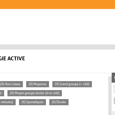
IE ACTIVE
(X) Hors classe
(X) Moyenne
(X) Grand groupe (> 100)
0)
(X) Moyen groupe (entre 30 et 100)
0 minutes)
(X) Sporadiques
(X) Élevée