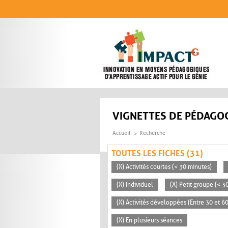
Aller au contenu principal
VIGNETTES DE PÉDAGOG
Accueil
Recherche
TOUTES LES FICHES (31)
(X) Activités courtes (< 30 minutes)
(X) Individuel
(X) Petit groupe (< 3
(X) Activités développées (Entre 30 et 6
(X) En plusieurs séances