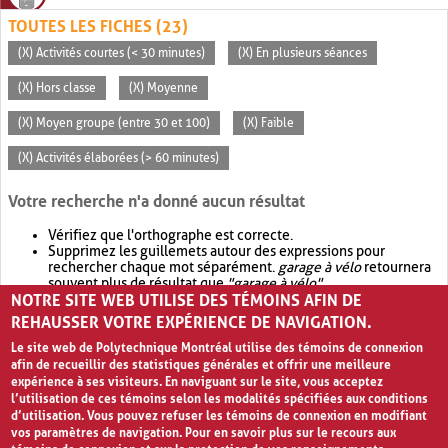
TOUTES LES FICHES (23)
(X) Activités courtes (< 30 minutes)
(X) En plusieurs séances
(X) Hors classe
(X) Moyenne
(X) Moyen groupe (entre 30 et 100)
(X) Faible
(X) Activités élaborées (> 60 minutes)
Votre recherche n'a donné aucun résultat
Vérifiez que l'orthographe est correcte.
Supprimez les guillemets autour des expressions pour
rechercher chaque mot séparément.
garage à vélo
retournera
souvent plus de résultat que
"garage à vélo"
.
NOTRE SITE WEB UTILISE DES TÉMOINS AFIN DE
Envisagez d'élargir votre recherche avec
OR
.
garage OR vélo
retournera souvent plus de résultat que
garage à vélo
.
REHAUSSER VOTRE EXPÉRIENCE DE NAVIGATION.
Le site web de Polytechnique Montréal utilise des témoins de connexion
afin de recueillir des statistiques générales et offrir une meilleure
expérience à ses visiteurs. En naviguant sur le site, vous acceptez
l’utilisation de ces témoins selon les modalités spécifiées aux conditions
d’utilisation. Vous pouvez refuser les témoins de connexion en modifiant
vos paramètres de navigation. Pour en savoir plus sur le recours aux