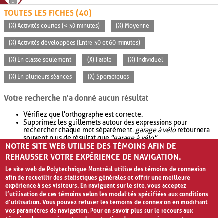
TOUTES LES FICHES (40)
(X) Activités courtes (< 30 minutes)
(X) Moyenne
(X) Activités développées (Entre 30 et 60 minutes)
(X) En classe seulement
(X) Faible
(X) Individuel
(X) En plusieurs séances
(X) Sporadiques
Votre recherche n'a donné aucun résultat
Vérifiez que l'orthographe est correcte.
Supprimez les guillemets autour des expressions pour
rechercher chaque mot séparément.
garage à vélo
retournera
souvent plus de résultat que
"garage à vélo"
.
NOTRE SITE WEB UTILISE DES TÉMOINS AFIN DE
Envisagez d'élargir votre recherche avec
OR
.
garage OR vélo
retournera souvent plus de résultat que
garage à vélo
.
REHAUSSER VOTRE EXPÉRIENCE DE NAVIGATION.
Le site web de Polytechnique Montréal utilise des témoins de connexion
afin de recueillir des statistiques générales et offrir une meilleure
expérience à ses visiteurs. En naviguant sur le site, vous acceptez
l’utilisation de ces témoins selon les modalités spécifiées aux conditions
d’utilisation. Vous pouvez refuser les témoins de connexion en modifiant
vos paramètres de navigation. Pour en savoir plus sur le recours aux