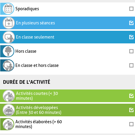
Sporadiques
En plusieurs séances
En classe seulement
Hors classe
En classe et hors classe
DURÉE DE L'ACTIVITÉ
Activités courtes (< 30
minutes)
Activités développées
(Entre 30 et 60 minutes)
Activités élaborées (> 60
minutes)