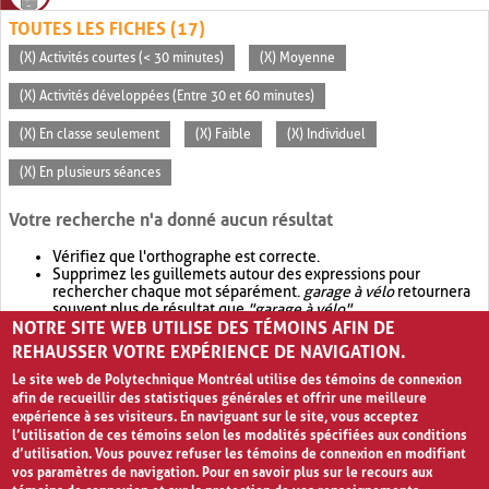
TOUTES LES FICHES (17)
(X) Activités courtes (< 30 minutes)
(X) Moyenne
(X) Activités développées (Entre 30 et 60 minutes)
(X) En classe seulement
(X) Faible
(X) Individuel
(X) En plusieurs séances
Votre recherche n'a donné aucun résultat
Vérifiez que l'orthographe est correcte.
Supprimez les guillemets autour des expressions pour
rechercher chaque mot séparément.
garage à vélo
retournera
souvent plus de résultat que
"garage à vélo"
.
NOTRE SITE WEB UTILISE DES TÉMOINS AFIN DE
Envisagez d'élargir votre recherche avec
OR
.
garage OR vélo
retournera souvent plus de résultat que
garage à vélo
.
REHAUSSER VOTRE EXPÉRIENCE DE NAVIGATION.
Le site web de Polytechnique Montréal utilise des témoins de connexion
afin de recueillir des statistiques générales et offrir une meilleure
expérience à ses visiteurs. En naviguant sur le site, vous acceptez
l’utilisation de ces témoins selon les modalités spécifiées aux conditions
d’utilisation. Vous pouvez refuser les témoins de connexion en modifiant
vos paramètres de navigation. Pour en savoir plus sur le recours aux