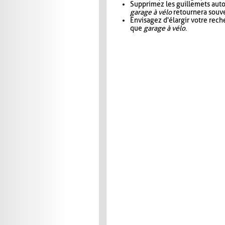
Supprimez les guillemets aut
garage à vélo
retournera souve
Envisagez d'élargir votre rec
que
garage à vélo
.