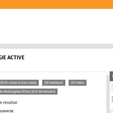
IE ACTIVE
(X) En classe et hors classe
(X) Individuel
(X) Faible
ités développées (Entre 30 et 60 minutes)
n résultat
 correcte.