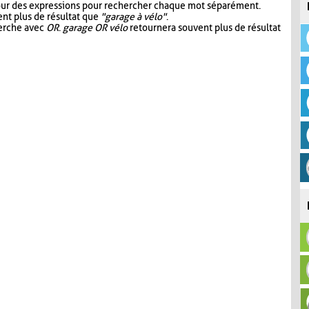
our des expressions pour rechercher chaque mot séparément.
nt plus de résultat que
"garage à vélo"
.
herche avec
OR
.
garage OR vélo
retournera souvent plus de résultat