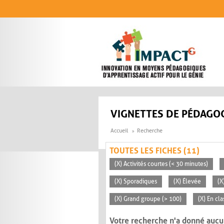
Aller au contenu principal
VIGNETTES DE PÉDAGOG
Accueil
Recherche
TOUTES LES FICHES (11)
(X) Activités courtes (< 30 minutes)
(X) Sporadiques
(X) Élevée
(X
(X) Grand groupe (> 100)
(X) En cl
Votre recherche n'a donné aucu