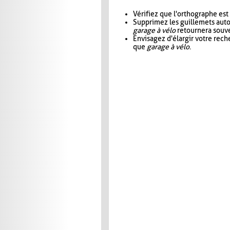
Vérifiez que l'orthographe est
Supprimez les guillemets aut
garage à vélo
retournera souve
Envisagez d'élargir votre rec
que
garage à vélo
.