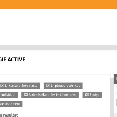
IE ACTIVE
(X) En classe et hors classe
(X) En plusieurs séances
) Individuel
(X) Activités élaborées (> 60 minutes)
(X) Équipe
asse seulement
n résultat