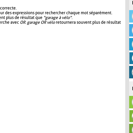
 correcte.
our des expressions pour rechercher chaque mot séparément.
nt plus de résultat que
"garage à vélo"
.
herche avec
OR
.
garage OR vélo
retournera souvent plus de résultat