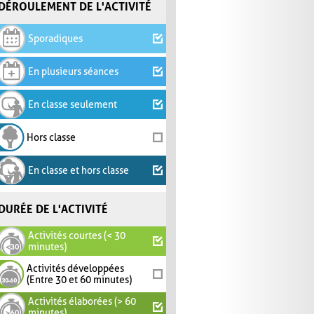
DÉROULEMENT DE L'ACTIVITÉ
Sporadiques
En plusieurs séances
En classe seulement
Hors classe
En classe et hors classe
DURÉE DE L'ACTIVITÉ
Activités courtes (< 30
minutes)
Activités développées
(Entre 30 et 60 minutes)
Activités élaborées (> 60
minutes)