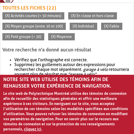
TOUTES LES FICHES (22)
(X) Activités courtes (< 30 minutes)
(X) En classe et hors classe
(X) Moyen groupe (entre 30 et 100)
(X) Individuel
(X) Faible
(X) Petit groupe (< 30)
(X) Moyenne
Votre recherche n'a donné aucun résultat
Vérifiez que l'orthographe est correcte.
Supprimez les guillemets autour des expressions pour
rechercher chaque mot séparément.
garage à vélo
retournera
souvent plus de résultat que
"garage à vélo"
.
NOTRE SITE WEB UTILISE DES TÉMOINS AFIN DE
Envisagez d'élargir votre recherche avec
OR
.
garage OR vélo
retournera souvent plus de résultat que
garage à vélo
.
REHAUSSER VOTRE EXPÉRIENCE DE NAVIGATION.
Le site web de Polytechnique Montréal utilise des témoins de connexion
afin de recueillir des statistiques générales et offrir une meilleure
expérience à ses visiteurs. En naviguant sur le site, vous acceptez
l’utilisation de ces témoins selon les modalités spécifiées aux conditions
d’utilisation. Vous pouvez refuser les témoins de connexion en modifiant
vos paramètres de navigation. Pour en savoir plus sur le recours aux
témoins de connexion et sur la protection de vos renseignements
personnels,
cliquez ici
.
Avis de confidentialité et conditions d’utilisation