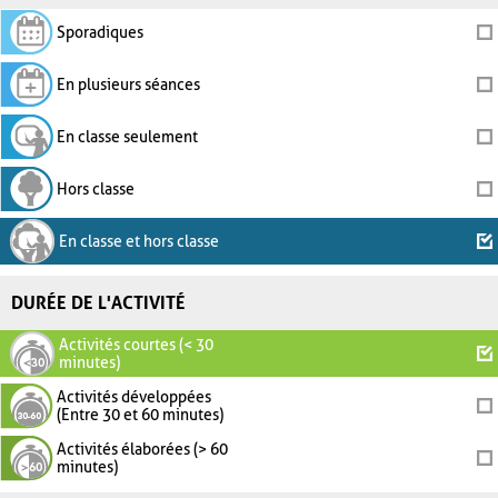
Sporadiques
En plusieurs séances
En classe seulement
Hors classe
En classe et hors classe
DURÉE DE L'ACTIVITÉ
Activités courtes (< 30
minutes)
Activités développées
(Entre 30 et 60 minutes)
Activités élaborées (> 60
minutes)