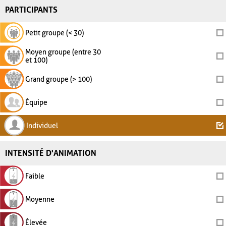
PARTICIPANTS
Petit groupe (< 30)
Moyen groupe (entre 30
et 100)
Grand groupe (> 100)
Équipe
Individuel
INTENSITÉ D'ANIMATION
Faible
Moyenne
Élevée