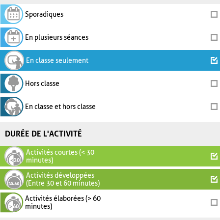
Sporadiques
En plusieurs séances
En classe seulement
Hors classe
En classe et hors classe
DURÉE DE L'ACTIVITÉ
Activités courtes (< 30
minutes)
Activités développées
(Entre 30 et 60 minutes)
Activités élaborées (> 60
minutes)