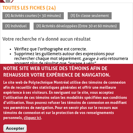
TOUTES LES FICHES (24)
(X) Activités courtes (< 30 minutes)
(X) En classe seulement
(X) Individuel
(X) Activités développées (Entre 30 et 60 minutes)
Votre recherche n'a donné aucun résultat
Vérifiez que l'orthographe est correcte.
Supprimez les guillemets autour des expressions pour
rechercher chaque mot séparément.
garage à vélo
retournera
souvent plus de résultat que
"garage à vélo"
.
NOTRE SITE WEB UTILISE DES TÉMOINS AFIN DE
Envisagez d'élargir votre recherche avec
OR
.
garage OR vélo
retournera souvent plus de résultat que
garage à vélo
.
REHAUSSER VOTRE EXPÉRIENCE DE NAVIGATION.
Le site web de Polytechnique Montréal utilise des témoins de connexion
afin de recueillir des statistiques générales et offrir une meilleure
expérience à ses visiteurs. En naviguant sur le site, vous acceptez
l’utilisation de ces témoins selon les modalités spécifiées aux conditions
d’utilisation. Vous pouvez refuser les témoins de connexion en modifiant
vos paramètres de navigation. Pour en savoir plus sur le recours aux
témoins de connexion et sur la protection de vos renseignements
personnels,
cliquez ici
.
Avis de confidentialité et conditions d’utilisation
Accepter