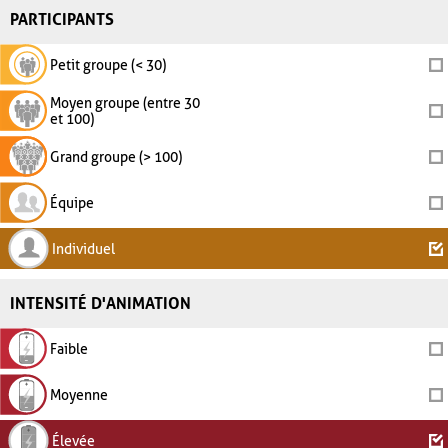
PARTICIPANTS
Petit groupe (< 30)
Moyen groupe (entre 30
et 100)
Grand groupe (> 100)
Équipe
Individuel
INTENSITÉ D'ANIMATION
Faible
Moyenne
Élevée