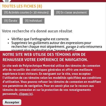
TOUTES LES FICHES (8)
(X) Activités courtes (< 30 minutes)
(X) En classe seulement
(X) Élevée
(X) Individuel
Votre recherche n'a donné aucun résultat
Vérifiez que l'orthographe est correcte.
Supprimez les guillemets autour des expressions pour
rechercher chaque mot séparément.
garage à vélo
retournera
souvent plus de résultat que
"garage à vélo"
.
NOTRE SITE WEB UTILISE DES TÉMOINS AFIN DE
Envisagez d'élargir votre recherche avec
OR
.
garage OR vélo
retournera souvent plus de résultat que
garage à vélo
.
REHAUSSER VOTRE EXPÉRIENCE DE NAVIGATION.
Le site web de Polytechnique Montréal utilise des témoins de connexion
afin de recueillir des statistiques générales et offrir une meilleure
expérience à ses visiteurs. En naviguant sur le site, vous acceptez
l’utilisation de ces témoins selon les modalités spécifiées aux conditions
d’utilisation. Vous pouvez refuser les témoins de connexion en modifiant
vos paramètres de navigation. Pour en savoir plus sur le recours aux
témoins de connexion et sur la protection de vos renseignements
personnels,
cliquez ici
.
Avis de confidentialité et conditions d’utilisation
Accepter