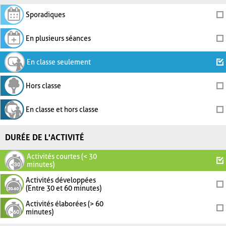
Sporadiques
En plusieurs séances
En classe seulement
Hors classe
En classe et hors classe
DURÉE DE L'ACTIVITÉ
Activités courtes (< 30
minutes)
Activités développées
(Entre 30 et 60 minutes)
Activités élaborées (> 60
minutes)