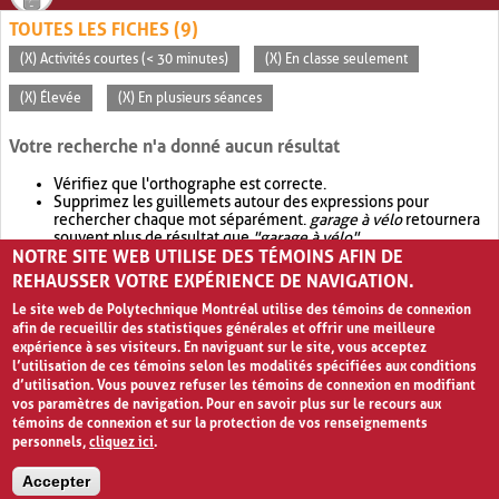
TOUTES LES FICHES (9)
(X) Activités courtes (< 30 minutes)
(X) En classe seulement
(X) Élevée
(X) En plusieurs séances
Votre recherche n'a donné aucun résultat
Vérifiez que l'orthographe est correcte.
Supprimez les guillemets autour des expressions pour
rechercher chaque mot séparément.
garage à vélo
retournera
souvent plus de résultat que
"garage à vélo"
.
NOTRE SITE WEB UTILISE DES TÉMOINS AFIN DE
Envisagez d'élargir votre recherche avec
OR
.
garage OR vélo
retournera souvent plus de résultat que
garage à vélo
.
REHAUSSER VOTRE EXPÉRIENCE DE NAVIGATION.
Le site web de Polytechnique Montréal utilise des témoins de connexion
afin de recueillir des statistiques générales et offrir une meilleure
expérience à ses visiteurs. En naviguant sur le site, vous acceptez
l’utilisation de ces témoins selon les modalités spécifiées aux conditions
d’utilisation. Vous pouvez refuser les témoins de connexion en modifiant
vos paramètres de navigation. Pour en savoir plus sur le recours aux
témoins de connexion et sur la protection de vos renseignements
personnels,
cliquez ici
.
Avis de confidentialité et conditions d’utilisation
Accepter