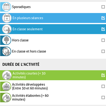
Sporadiques
En plusieurs séances
En classe seulement
Hors classe
En classe et hors classe
DURÉE DE L'ACTIVITÉ
Activités courtes (< 30
minutes)
Activités développées
(Entre 30 et 60 minutes)
Activités élaborées (> 60
minutes)