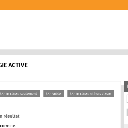
IE ACTIVE
(X) En classe seulement
(X) Faible
(X) En classe et hors classe
n résultat
 correcte.