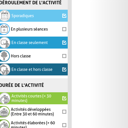
DÉROULEMENT DE L'ACTIVITÉ
Sporadiques
En plusieurs séances
En classe seulement
Hors classe
En classe et hors classe
DURÉE DE L'ACTIVITÉ
Activités courtes (< 30
minutes)
Activités développées
(Entre 30 et 60 minutes)
Activités élaborées (> 60
minutes)