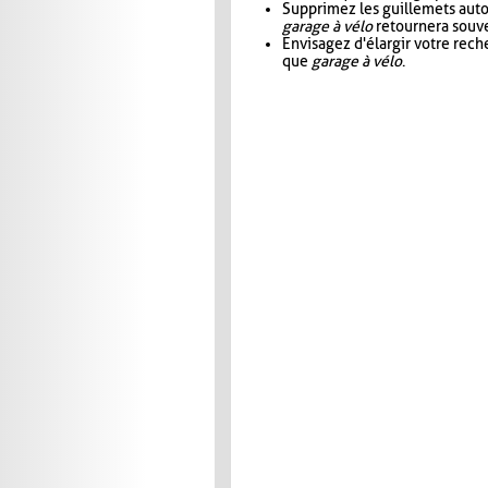
Supprimez les guillemets aut
garage à vélo
retournera souve
Envisagez d'élargir votre rec
que
garage à vélo
.