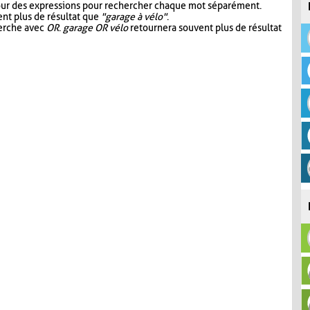
our des expressions pour rechercher chaque mot séparément.
nt plus de résultat que
"garage à vélo"
.
herche avec
OR
.
garage OR vélo
retournera souvent plus de résultat