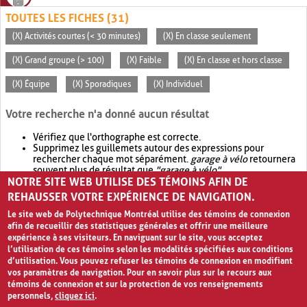
TOUTES LES FICHES (31)
(X) Activités courtes (< 30 minutes)
(X) En classe seulement
(X) Grand groupe (> 100)
(X) Faible
(X) En classe et hors classe
(X) Équipe
(X) Sporadiques
(X) Individuel
Votre recherche n'a donné aucun résultat
Vérifiez que l'orthographe est correcte.
Supprimez les guillemets autour des expressions pour
rechercher chaque mot séparément.
garage à vélo
retournera
souvent plus de résultat que
"garage à vélo"
.
NOTRE SITE WEB UTILISE DES TÉMOINS AFIN DE
Envisagez d'élargir votre recherche avec
OR
.
garage OR vélo
retournera souvent plus de résultat que
garage à vélo
.
REHAUSSER VOTRE EXPÉRIENCE DE NAVIGATION.
Le site web de Polytechnique Montréal utilise des témoins de connexion
afin de recueillir des statistiques générales et offrir une meilleure
expérience à ses visiteurs. En naviguant sur le site, vous acceptez
l’utilisation de ces témoins selon les modalités spécifiées aux conditions
d’utilisation. Vous pouvez refuser les témoins de connexion en modifiant
vos paramètres de navigation. Pour en savoir plus sur le recours aux
témoins de connexion et sur la protection de vos renseignements
personnels,
cliquez ici
.
Avis de confidentialité et conditions d’utilisation