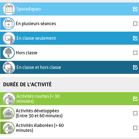
Sporadiques
En plusieurs séances
En classe seulement
Hors classe
En classe et hors classe
DURÉE DE L'ACTIVITÉ
Activités courtes (< 30
minutes)
Activités développées
(Entre 30 et 60 minutes)
Activités élaborées (> 60
minutes)