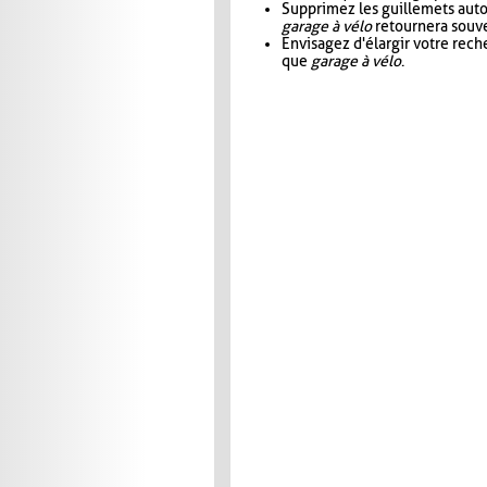
Supprimez les guillemets aut
garage à vélo
retournera souve
Envisagez d'élargir votre rec
que
garage à vélo
.