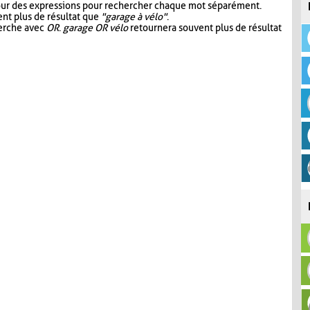
our des expressions pour rechercher chaque mot séparément.
nt plus de résultat que
"garage à vélo"
.
herche avec
OR
.
garage OR vélo
retournera souvent plus de résultat