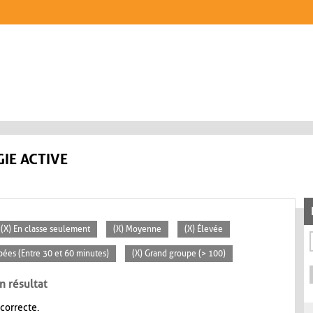
IE ACTIVE
(X) En classe seulement
(X) Moyenne
(X) Élevée
pées (Entre 30 et 60 minutes)
(X) Grand groupe (> 100)
n résultat
 correcte.