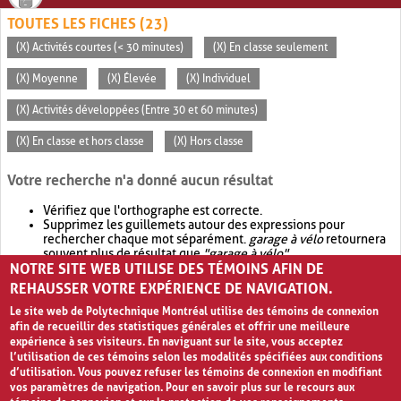
TOUTES LES FICHES (23)
(X) Activités courtes (< 30 minutes)
(X) En classe seulement
(X) Moyenne
(X) Élevée
(X) Individuel
(X) Activités développées (Entre 30 et 60 minutes)
(X) En classe et hors classe
(X) Hors classe
Votre recherche n'a donné aucun résultat
Vérifiez que l'orthographe est correcte.
Supprimez les guillemets autour des expressions pour
rechercher chaque mot séparément.
garage à vélo
retournera
souvent plus de résultat que
"garage à vélo"
.
NOTRE SITE WEB UTILISE DES TÉMOINS AFIN DE
Envisagez d'élargir votre recherche avec
OR
.
garage OR vélo
retournera souvent plus de résultat que
garage à vélo
.
REHAUSSER VOTRE EXPÉRIENCE DE NAVIGATION.
Le site web de Polytechnique Montréal utilise des témoins de connexion
afin de recueillir des statistiques générales et offrir une meilleure
expérience à ses visiteurs. En naviguant sur le site, vous acceptez
l’utilisation de ces témoins selon les modalités spécifiées aux conditions
d’utilisation. Vous pouvez refuser les témoins de connexion en modifiant
vos paramètres de navigation. Pour en savoir plus sur le recours aux