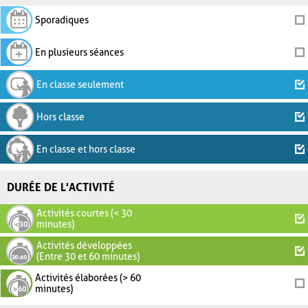
Sporadiques
En plusieurs séances
En classe seulement
Hors classe
En classe et hors classe
DURÉE DE L'ACTIVITÉ
Activités courtes (< 30
minutes)
Activités développées
(Entre 30 et 60 minutes)
Activités élaborées (> 60
minutes)