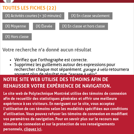
TOUTES LES FICHES (22)
(X) Activités courtes (< 30 minutes)
(X) En classe seulement
(X) Moyenne
(X) Élevée
(X) En classe et hors classe
(X) Hors classe
Votre recherche n'a donné aucun résultat
Vérifiez que l'orthographe est correcte.
Supprimez les guillemets autour des expressions pour
rechercher chaque mot séparément.
garage à vélo
retournera
souvent plus de résultat que
"garage à vélo"
.
NOTRE SITE WEB UTILISE DES TÉMOINS AFIN DE
Envisagez d'élargir votre recherche avec
OR
.
garage OR vélo
retournera souvent plus de résultat que
garage à vélo
.
REHAUSSER VOTRE EXPÉRIENCE DE NAVIGATION.
Le site web de Polytechnique Montréal utilise des témoins de connexion
afin de recueillir des statistiques générales et offrir une meilleure
expérience à ses visiteurs. En naviguant sur le site, vous acceptez
l’utilisation de ces témoins selon les modalités spécifiées aux conditions
d’utilisation. Vous pouvez refuser les témoins de connexion en modifiant
vos paramètres de navigation. Pour en savoir plus sur le recours aux
témoins de connexion et sur la protection de vos renseignements
personnels,
cliquez ici
.
Avis de confidentialité et conditions d’utilisation