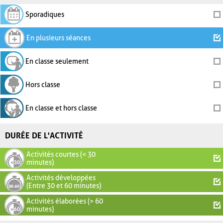
Sporadiques
En plusieurs séances
En classe seulement
Hors classe
En classe et hors classe
DURÉE DE L'ACTIVITÉ
Activités courtes (< 30
minutes)
Activités développées
(Entre 30 et 60 minutes)
Activités élaborées (> 60
minutes)