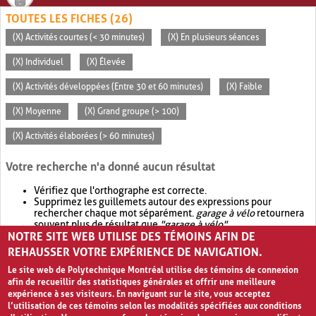
TOUTES LES FICHES (26)
(X) Activités courtes (< 30 minutes)
(X) En plusieurs séances
(X) Individuel
(X) Élevée
(X) Activités développées (Entre 30 et 60 minutes)
(X) Faible
(X) Moyenne
(X) Grand groupe (> 100)
(X) Activités élaborées (> 60 minutes)
Votre recherche n'a donné aucun résultat
Vérifiez que l'orthographe est correcte.
Supprimez les guillemets autour des expressions pour
rechercher chaque mot séparément.
garage à vélo
retournera
souvent plus de résultat que
"garage à vélo"
.
NOTRE SITE WEB UTILISE DES TÉMOINS AFIN DE
Envisagez d'élargir votre recherche avec
OR
.
garage OR vélo
retournera souvent plus de résultat que
garage à vélo
.
REHAUSSER VOTRE EXPÉRIENCE DE NAVIGATION.
Le site web de Polytechnique Montréal utilise des témoins de connexion
afin de recueillir des statistiques générales et offrir une meilleure
expérience à ses visiteurs. En naviguant sur le site, vous acceptez
l’utilisation de ces témoins selon les modalités spécifiées aux conditions