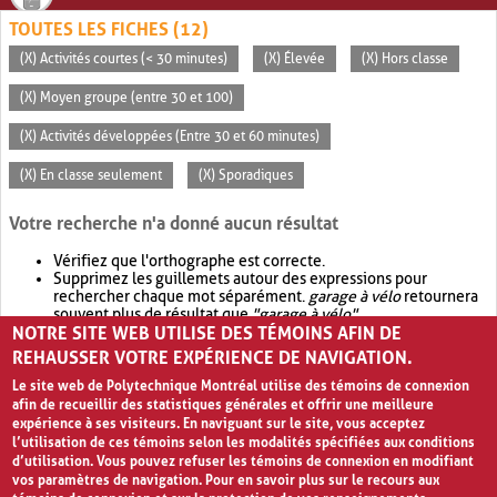
TOUTES LES FICHES (12)
(X) Activités courtes (< 30 minutes)
(X) Élevée
(X) Hors classe
(X) Moyen groupe (entre 30 et 100)
(X) Activités développées (Entre 30 et 60 minutes)
(X) En classe seulement
(X) Sporadiques
Votre recherche n'a donné aucun résultat
Vérifiez que l'orthographe est correcte.
Supprimez les guillemets autour des expressions pour
rechercher chaque mot séparément.
garage à vélo
retournera
souvent plus de résultat que
"garage à vélo"
.
NOTRE SITE WEB UTILISE DES TÉMOINS AFIN DE
Envisagez d'élargir votre recherche avec
OR
.
garage OR vélo
retournera souvent plus de résultat que
garage à vélo
.
REHAUSSER VOTRE EXPÉRIENCE DE NAVIGATION.
Le site web de Polytechnique Montréal utilise des témoins de connexion
afin de recueillir des statistiques générales et offrir une meilleure
expérience à ses visiteurs. En naviguant sur le site, vous acceptez
l’utilisation de ces témoins selon les modalités spécifiées aux conditions
d’utilisation. Vous pouvez refuser les témoins de connexion en modifiant
vos paramètres de navigation. Pour en savoir plus sur le recours aux