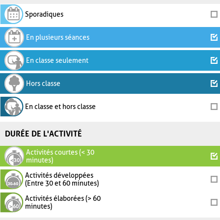
Sporadiques
En plusieurs séances
En classe seulement
Hors classe
En classe et hors classe
DURÉE DE L'ACTIVITÉ
Activités courtes (< 30
minutes)
Activités développées
(Entre 30 et 60 minutes)
Activités élaborées (> 60
minutes)