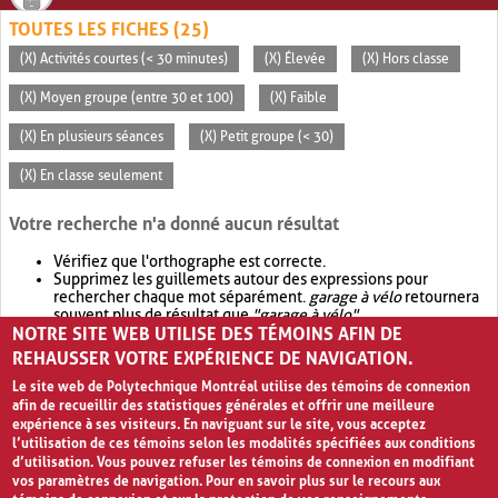
TOUTES LES FICHES (25)
(X) Activités courtes (< 30 minutes)
(X) Élevée
(X) Hors classe
(X) Moyen groupe (entre 30 et 100)
(X) Faible
(X) En plusieurs séances
(X) Petit groupe (< 30)
(X) En classe seulement
Votre recherche n'a donné aucun résultat
Vérifiez que l'orthographe est correcte.
Supprimez les guillemets autour des expressions pour
rechercher chaque mot séparément.
garage à vélo
retournera
souvent plus de résultat que
"garage à vélo"
.
NOTRE SITE WEB UTILISE DES TÉMOINS AFIN DE
Envisagez d'élargir votre recherche avec
OR
.
garage OR vélo
retournera souvent plus de résultat que
garage à vélo
.
REHAUSSER VOTRE EXPÉRIENCE DE NAVIGATION.
Le site web de Polytechnique Montréal utilise des témoins de connexion
afin de recueillir des statistiques générales et offrir une meilleure
expérience à ses visiteurs. En naviguant sur le site, vous acceptez
l’utilisation de ces témoins selon les modalités spécifiées aux conditions
d’utilisation. Vous pouvez refuser les témoins de connexion en modifiant
vos paramètres de navigation. Pour en savoir plus sur le recours aux